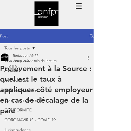
Post
Tous les posts
Rédaction ANFP
Tous les posts
21 avr. 2019
2 min de lecture
Prélèvement à la Source :
Actualité
quel est le taux à
Accréditation
appliquer côté employeur
Bulletin de salaire
en cas de décalage de la
Conditions de travail
paie
CONFORMITE
CORONAVIRUS - COVID 19
Jurisprudence