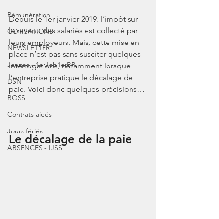
Rémunération
Depuis le 1er janvier 2019, l’impôt sur 
le revenu des salariés est collecté par 
COTISATIONS
leurs employeurs. Mais, cette mise en 
NEWSLETTER
place n’est pas sans susciter quelques 
Jeunes - 1erJob1erBP
interrogations, notamment lorsque 
l’entreprise pratique le décalage de 
DSN
paie. Voici donc quelques précisions…
BOSS
Contrats aidés
Jours fériés
Le décalage de la paie
ABSENCES - IJSS