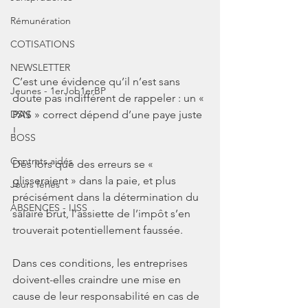
Rémunération
COTISATIONS
NEWSLETTER
C’est une évidence qu’il n’est sans 
Jeunes - 1erJob1erBP
doute pas indifférent de rappeler : un « 
PAS » correct dépend d’une paye juste 
DSN
!
BOSS
Contrats aidés
Dès lors que des erreurs se « 
glisseraient » dans la paie, et plus 
Jours fériés
précisément dans la détermination du 
ABSENCES - IJSS
salaire brut, l’assiette de l’impôt s’en 
trouverait potentiellement faussée.
Dans ces conditions, les entreprises 
doivent-elles craindre une mise en 
cause de leur responsabilité en cas de 