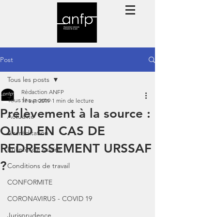
Post
Tous les posts
Rédaction ANFP
Tous les posts
17 avr. 2019
1 min de lecture
Prélèvement à la source :
Actualité
QUID EN CAS DE
Accréditation
REDRESSEMENT URSSAF
Bulletin de salaire
?
Conditions de travail
CONFORMITE
CORONAVIRUS - COVID 19
Jurisprudence