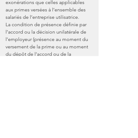
exonérations que celles applicables 
aux primes versées à l’ensemble des 
salariés de l’entreprise utilisatrice.
La condition de présence définie par 
l’accord ou la décision unilatérale de 
l’employeur (présence au moment du 
versement de la prime ou au moment 
du dépôt de l’accord ou de la 
signature de la décision unilatérale) 
s’apprécie au niveau de l’EU. Ainsi, tout 
salarié intérimaire présent dans l’EU au 
moment où la prime est versée aux 
salariés permanents de l’EU ou au 
moment du dépôt de l’accord ou de 
signature de la décision unilatérale de 
l’employeur est éligible à 
l’exonération. Toutefois, il est admis 
que la prime puisse être versée de 
manière décalée par l’ETT par rapport 