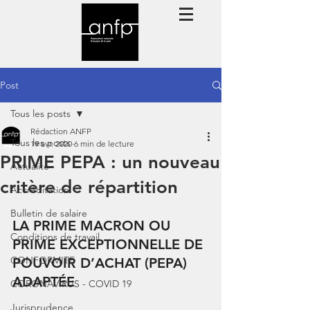
Post
Tous les posts
Rédaction ANFP
Tous les posts
19 avr. 2020
6 min de lecture
PRIME PEPA : un nouveau
Actualité
critère de répartition
Accréditation
Bulletin de salaire
LA PRIME MACRON OU 
Conditions de travail
PRIME EXCEPTIONNELLE DE 
CONFORMITE
POUVOIR D’ACHAT (PEPA) 
ADAPTÉE
CORONAVIRUS - COVID 19
Jurisprudence