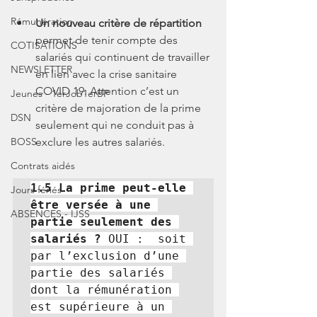
Rémunération
Un nouveau critère de répartition
permet de tenir compte des 
COTISATIONS
salariés qui continuent de travailler 
NEWSLETTER
en lien avec la crise sanitaire 
COVID 19. Attention c’est un 
Jeunes - 1erJob1erBP
critère de majoration de la prime 
DSN
seulement qui ne conduit pas à 
BOSS
exclure les autres salariés.
Contrats aidés
1.5 La prime peut-elle 
Jours fériés
être versée à une 
ABSENCES - IJSS
partie seulement des 
salariés ?
 OUI :  soit 
par l’exclusion d’une 
partie des salariés 
dont la rémunération 
est supérieure à un 