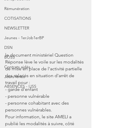
Rémunération
COTISATIONS
NEWSLETTER
Jeunes - 1erJob1erBP
DSN
le document ministériel Question 
BOSS
Réponse lève le voile sur les modalités 
Contrats aidés
de mise en place de l'activité partielle 
des salariés en situation d'arrêt de 
Jours fériés
travail pour : 
ABSENCES - IJSS
- garde d'enfant
- personne vulnérable
- personne cohabitant avec des 
personnes vulnérables.
Pour information, le site AMELI a 
publié les modalités à suivre, côté 