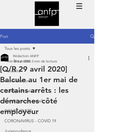
Post
Tous les posts
Rédaction ANFP
Tous les posts
30 avr. 2020
3 min de lecture
[Q/R 29 avril 2020]
Actualité
Balcule au 1er mai de
Accréditation
certains arrêts : les
Bulletin de salaire
démarches côté
Conditions de travail
employeur
CONFORMITE
CORONAVIRUS - COVID 19
Jurisprudence