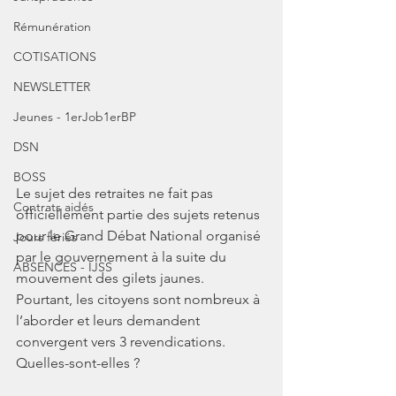
Rémunération
COTISATIONS
NEWSLETTER
Jeunes - 1erJob1erBP
DSN
BOSS
Le sujet des retraites ne fait pas 
Contrats aidés
officiellement partie des sujets retenus 
pour le Grand Débat National organisé 
Jours fériés
par le gouvernement à la suite du 
ABSENCES - IJSS
mouvement des gilets jaunes. 
Pourtant, les citoyens sont nombreux à 
l’aborder et leurs demandent 
convergent vers 3 revendications. 
Quelles-sont-elles ? 