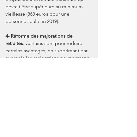
devrait être supérieure au minimum 
vieillesse (868 euros pour une 
personne seule en 2019).
4- Réforme des majorations de 
retraites
. Certains sont pour réduire 
certains avantages, en supprimant par 
exemple les majorations pour enfant à 
charge.
4- Réforme des droits des retraités à 
l’étranger
. Certains demandent que 
ceux qui touchent leur retraite 
l’étranger continuent à payer toutes les 
contributions sociales en France (ce 
qui est contraire au droit européen.) 
Lire l'article