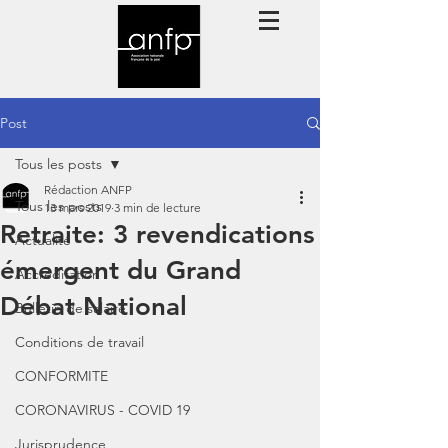
Post
Tous les posts
Rédaction ANFP
Tous les posts
13 mars 2019
3 min de lecture
Retraite: 3 revendications
Actualité
émergent du Grand
Accréditation
Débat National
Bulletin de salaire
Conditions de travail
CONFORMITE
CORONAVIRUS - COVID 19
Jurisprudence