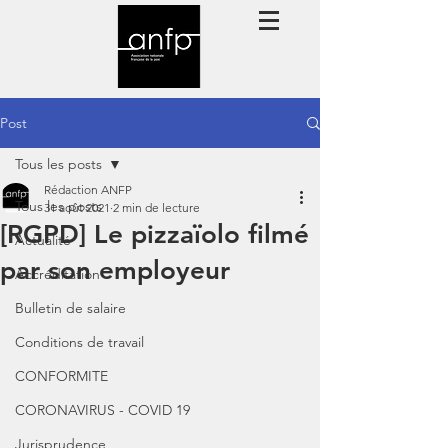
Post
Tous les posts
Rédaction ANFP
Tous les posts
31 août 2021
2 min de lecture
[RGPD] Le pizzaïolo filmé
Actualité
par son employeur
Accréditation
Bulletin de salaire
Conditions de travail
CONFORMITE
CORONAVIRUS - COVID 19
Jurisprudence