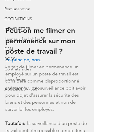
Rémunération
COTISATIONS
Peut-on me filmer en 
NEWSLETTER
Jeunes - 1erJob1erBP
permanence sur mon 
DSN
poste de travail ?
BOSS
En principe, non.
Le fait de filmer en permanence un 
Contrats aidés
employé sur un poste de travail est 
Jours fériés
considéré comme disproportionné 
puisque la vidéosurveillance doit avoir 
ABSENCES - IJSS
pour objet d'assurer la sécurité des 
biens et des personnes et non de 
surveiller les employés.
Toutefois
, la surveillance d'un poste de 
travail peut être possible compte tenu 