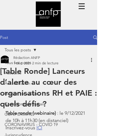
Post
Tous les posts
Rédaction ANFP
Tous les posts
1 déc. 2021
2 min de lecture
[Table Ronde] Lanceurs
Actualité
d’alerte au cœur des
Accréditation
organisations RH et PAIE :
Bulletin de salaire
quels défis ?
Conditions de travail
Table ronde (webinaire) 
: le 9/12/2021 
CONFORMITE
de 10h à 11h30 (en distanciel)
CORONAVIRUS - COVID 19
Inscrivez-vous 
ICI
Jurisprudence