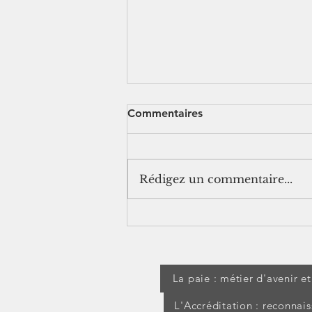
Commentaires
Rédigez un commentaire...
[Jurisprudence] Frais
professionnels : IK
forfaitaires
La paie : métier d'avenir e
L'Accréditation : reconnai