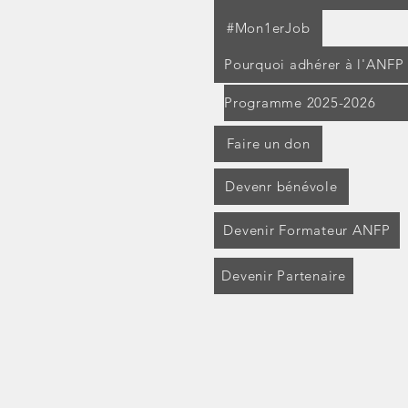
#Mon1erJob
Pourquoi adhérer à l'ANFP
Programme 2025-2026
Faire un don
Devenr bénévole
Devenir Formateur ANFP
Devenir Partenaire