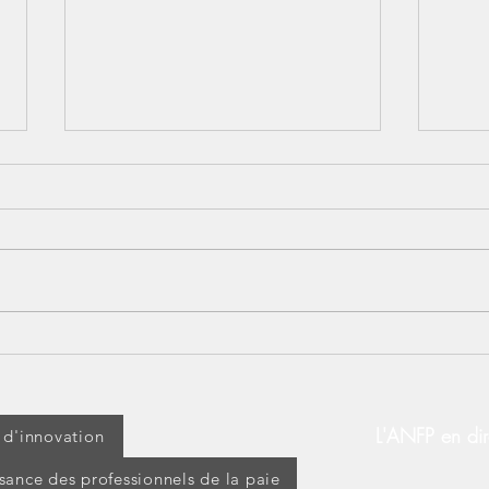
[CONGÉS PAYÉS] Le silence
Les 
vaut acceptation
pas 
L'ANFP en dir
t d'innovation
ssance des professionnels de la paie