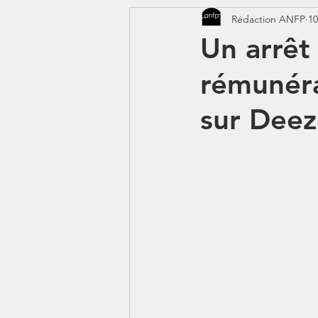
Rédaction ANFP
10
CORONAVIRUS - COVID 19
Un arrêt 
rémunéra
Jeunes - 1erJob1erBP
DS
sur Deez