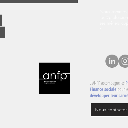
Nous sommes s
les #profession
ses métiers au
:
L'ANFP accompagne les
P
Finance sociale
pour le
développer leur carriè
Nous contacter