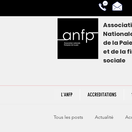
Associat
National
de la
Pai
et de la 
sociale
L'ANFP
ACCREDITATIONS
Tous les posts
Actualité
Acc