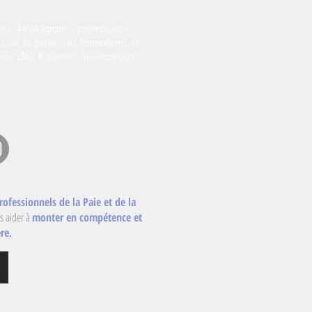
ur #Instagram : promouvoir
s de la paie, ses formations et
près des #jeunes. Suivez-nous
rofessionnels de la Paie et de la
s aider à
monter en compétence et
re.