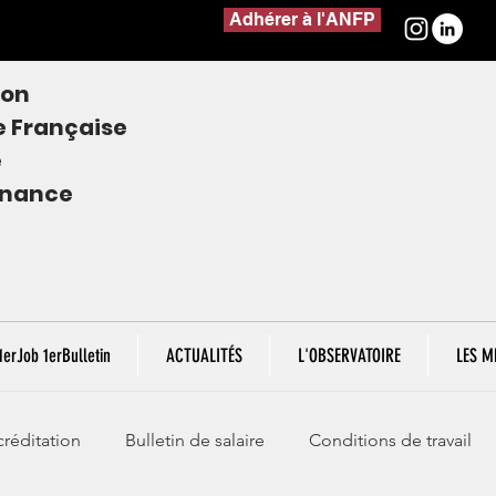
Adhérer à l'ANFP
ion
e
Française
e
finance
1erJob 1erBulletin
ACTUALITÉS
L'OBSERVATOIRE
LES M
réditation
Bulletin de salaire
Conditions de travail