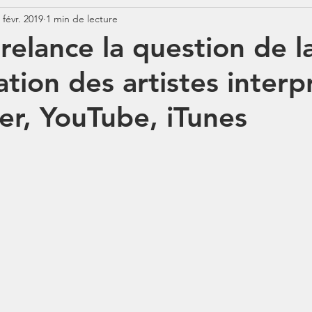
 févr. 2019
1 min de lecture
Jurisprudence
Rémunération
COTISATIONS
N
relance la question de l
tion des artistes interp
N
BOSS
Contrats aidés
Jours fériés
ABSENCE
er, YouTube, iTunes