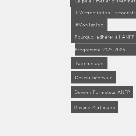
La paie : métier d'avenir e
L'Accréditation : reconnai
#Mon1erJob
Pourquoi adhérer à l'ANFP
Programme 2025-2026
Faire un don
Devenr bénévole
Devenir Formateur ANFP
Devenir Partenaire