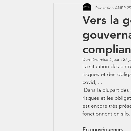
Rédaction ANFP
25
CORONAVIRUS - COVID 19
Vers la g
gouverna
Jeunes - 1erJob1erBP
DS
complianc
Dernière mise à jour :
27 j
La situation des entr
risques et des oblig
covid, ...
 Dans la plupart des cas, les équipes et les budgets n’augmentent pas aussi vite que les 
risques et les obliga
est encore très prés
fonctionnent en silo.
En conséquence,