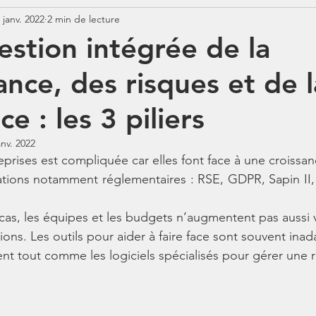
 janv. 2022
2 min de lecture
Jurisprudence
Rémunération
COTISATIONS
N
estion intégrée de la
nce, des risques et de l
N
BOSS
Contrats aidés
Jours fériés
ABSENCE
e : les 3 piliers
anv. 2022
eprises est compliquée car elles font face à une croissa
ations notamment réglementaires : RSE, GDPR, Sapin II, 
tions. Les outils pour aider à faire face sont souvent inad
ent tout comme les logiciels spécialisés pour gérer une r