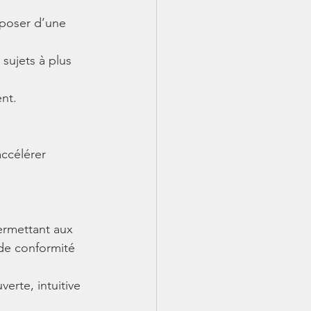
sposer d’une 
sujets à plus 
ent.
ccélérer 
ermettant aux 
 de conformité 
erte, intuitive 