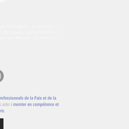
ect
ur #Instagram : promouvoir
s de la paie, ses formations et
près des #jeunes. Suivez-nous
rofessionnels de la Paie et de la
s aider à
monter en compétence et
re.