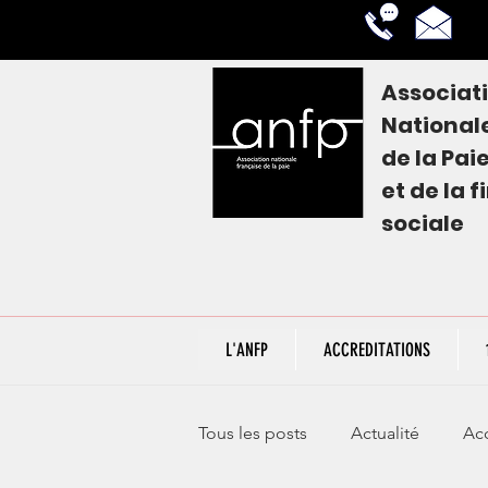
Associat
National
de la
Pai
et de la 
sociale
L'ANFP
ACCREDITATIONS
Tous les posts
Actualité
Acc