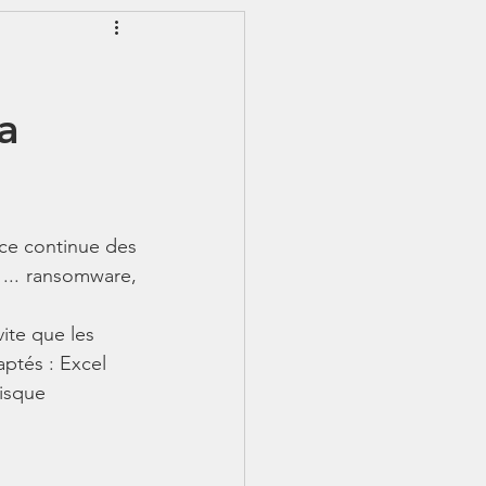
EWSLETTER
a
S - IJSS
nce continue des 
... ransomware, 
aptés : Excel 
isque 