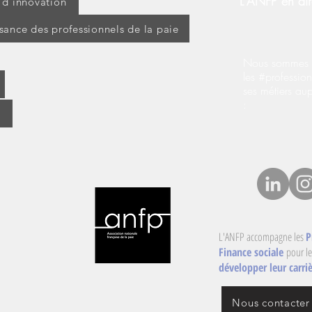
L'ANFP en dir
t d'innovation
ssance des professionnels de la paie
Nous sommes s
les #profession
ses métiers au
:
L'ANFP accompagne les
P
Finance sociale
pour le
développer leur carriè
Nous contacter