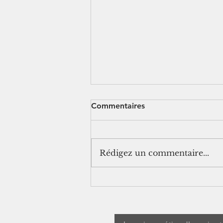
Commentaires
Rédigez un commentaire...
[jurisprudence] Séjour à
l'étranger pendant un arrêt
maladie : les IJSS peuvent
être suspendues