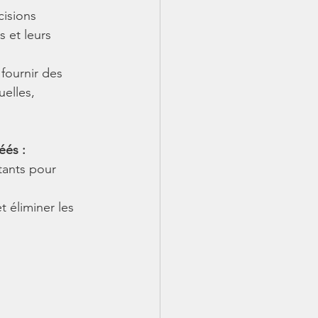
cisions 
 et leurs 
 fournir des 
elles, 
éés :
tants pour 
t éliminer les 