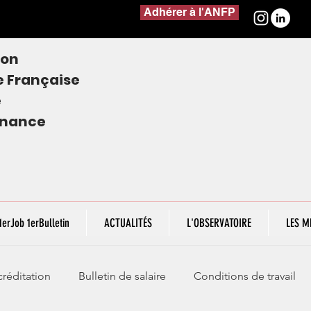
Adhérer à l'ANFP
ion
e
Française
e
finance
1erJob 1erBulletin
ACTUALITÉS
L'OBSERVATOIRE
LES M
réditation
Bulletin de salaire
Conditions de travail