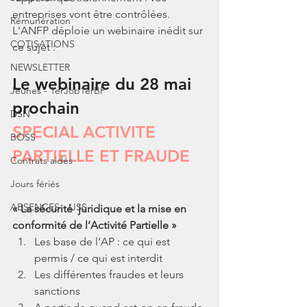
entreprises vont être contrôlées.
Rémunération
L'ANFP déploie un webinaire inédit sur 
COTISATIONS
ce sujet : 
NEWSLETTER
Le webinaire du 28 mai 
Jeunes - 1erJob1erBP
prochain
DSN
SPECIAL ACTIVITE 
BOSS
PARTIELLE ET FRAUDE
Contrats aidés
Jours fériés
ABSENCES - IJSS
« La sécurité  juridique et la mise en 
conformité de l’Activité Partielle »
Les base de l’AP : ce qui est 
permis / ce qui est interdit
Les différentes fraudes et leurs 
sanctions