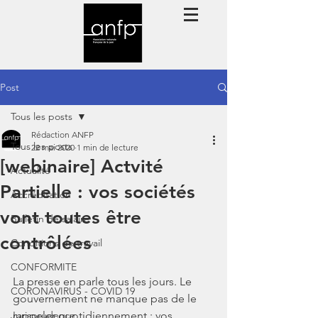
Post
Tous les posts
Rédaction ANFP
Tous les posts
22 mai 2020
1 min de lecture
[webinaire] Actvité
Actualité
Partielle : vos sociétés
Accréditation
vont toutes être
Bulletin de salaire
contrôlées
Conditions de travail
CONFORMITE
La presse en parle tous les jours. Le 
CORONAVIRUS - COVID 19
gouvernement ne manque pas de le 
Jurisprudence
rappeler quotidiennement : vos 