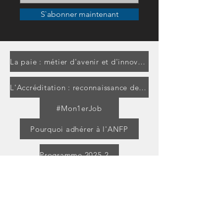
S`abonner maintenant
La paie : métier d'avenir et d'innovation
L'Accréditation : reconnaissance des professionnels de la paie
#Mon1erJob
Pourquoi adhérer à l'ANFP
Programme 2025-2026
Faire un don
Devenr bénévole