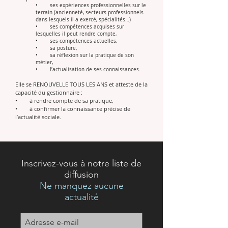
• ses expériences professionnelles sur le
terrain (ancienneté, secteurs professionnels
dans lesquels il a exercé, spécialités…)
• ses compétences acquises sur
lesquelles il peut rendre compte,
• ses compétences actuelles,
• sa posture,
• sa réflexion sur la pratique de son
métier,
• l’actualisation de ses connaissances.
Elle se RENOUVELLE TOUS LES ANS et atteste de la
capacité du gestionnaire :
• à rendre compte de sa pratique,
• à confirmer la connaissance précise de
l’actualité sociale.
Inscrivez-vous à notre liste de
diffusion
Ne manquez aucune
actualité