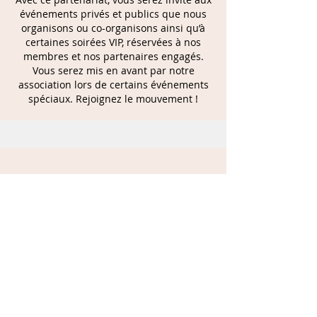
événements privés et publics que nous
organisons ou co-organisons ainsi qu’à
certaines soirées VIP, réservées à nos
membres et nos partenaires engagés.
Vous serez mis en avant par notre
association lors de certains événements
spéciaux. Rejoignez le mouvement !
En plus de bénéficier de notre réseau
presse et d’une visibilité sur nos réseaux
sociaux, vous aurez une place d’honneur
dans la promotion de nos événements et
soirée VIP ainsi qu’une mise en avant de
votre structure sur nos différents
supports de communication. Grâce à ce
partenariat, vous serez identifié comme