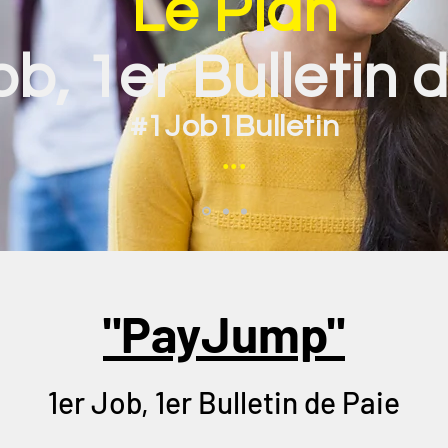
Le Plan
ob, 1er Bulletin 
#1Job1Bulletin
...
"PayJump"
1er Job, 1er Bulletin de Paie