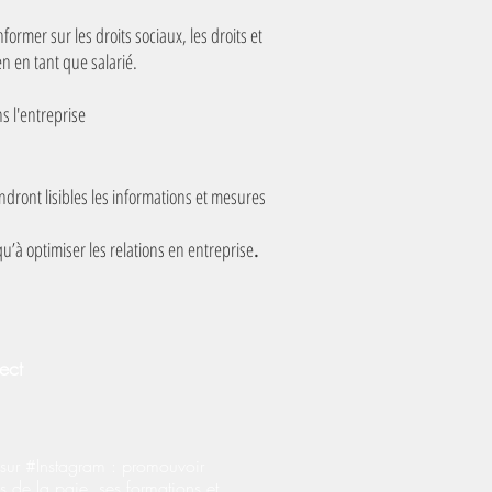
ormer sur les droits sociaux, les droits et
en en tant que salarié.
ns l'entreprise
ndront lisibles les informations et mesures
u’à optimiser les relations en entreprise
.
ect
ur #Instagram : promouvoir
s de la paie, ses formations et