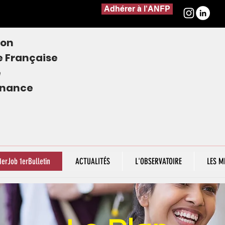
Adhérer à l'ANFP
ion
e
Française
e
finance
1erJob 1erBulletin
ACTUALITÉS
L'OBSERVATOIRE
LES M