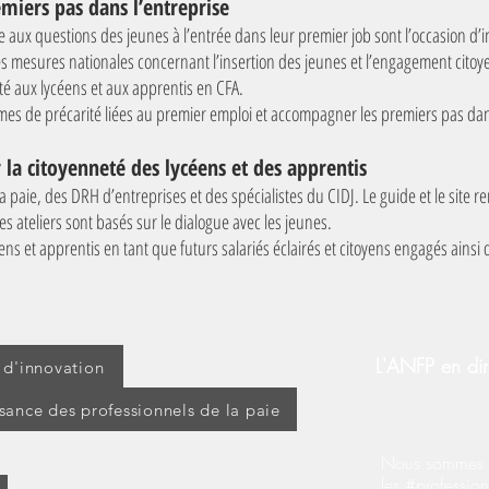
miers pas dans l’entreprise
 aux questions des jeunes à l’entrée dans leur premier job sont l’occasion d’inf
 les mesures nationales concernant l’insertion des jeunes et l’engagement citoy
ité aux lycéens et aux apprentis en CFA.
ormes de précarité liées au premier emploi et accompagner les premiers pas da
r la citoyenneté des lycéens et des apprentis
paie, des DRH d’entreprises et des spécialistes du CIDJ. Le guide et le site re
s ateliers sont basés sur le dialogue avec les jeunes.
s et apprentis en tant que futurs salariés éclairés et citoyens engagés ainsi q
L'ANFP en dir
t d'innovation
ssance des professionnels de la paie
Nous sommes s
les #profession