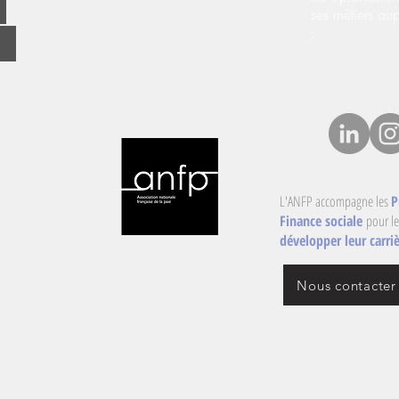
ses métiers au
:
L'ANFP accompagne les
P
Finance sociale
pour le
développer leur carriè
Nous contacter