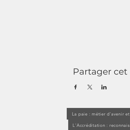
Partager ce
La paie : métier d'avenir e
L'Accréditation : reconnai