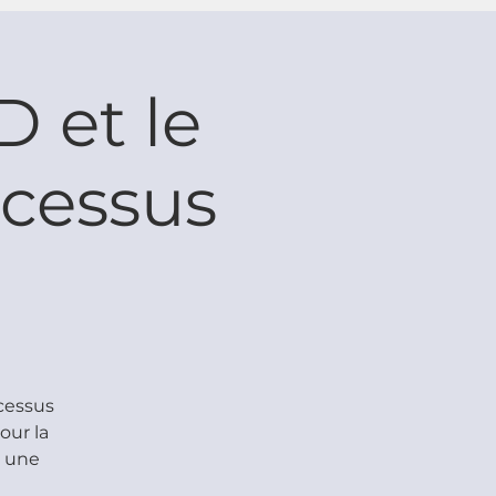
 et le
ocessus
cessus
our la
t une