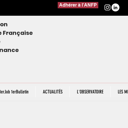
Adhérer à l'ANFP
ion
e
Française
e
finance
1erJob 1erBulletin
ACTUALITÉS
L'OBSERVATOIRE
LES M