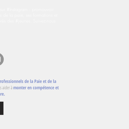
ur #Instagram : promouvoir
s de la paie, ses formations et
près des #jeunes. Suivez-nous
rofessionnels de la Paie et de la
s aider à
monter en compétence et
re.