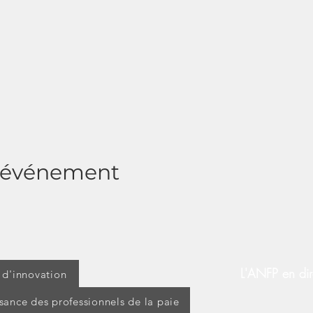
t événement
L'ANFP en dir
t d'innovation
ssance des professionnels de la paie