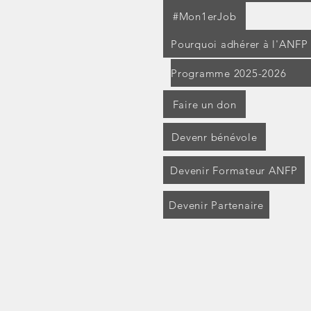
#Mon1erJob
Pourquoi adhérer à l'ANFP
Programme 2025-2026
Faire un don
Devenr bénévole
Devenir Formateur ANFP
Devenir Partenaire