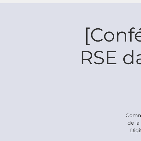
[Conf
RSE da
Comme
de la
Digi