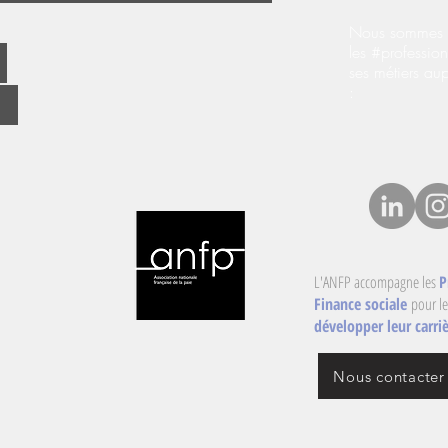
Nous sommes s
les #profession
ses métiers au
:
L'ANFP accompagne les
P
Finance sociale
pour le
développer leur carriè
Nous contacter