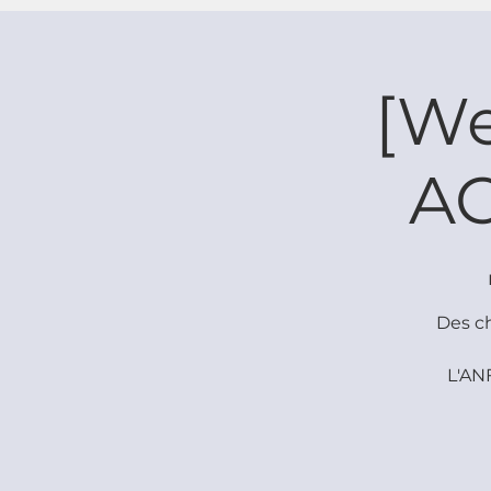
[We
AC
Des ch
L'AN