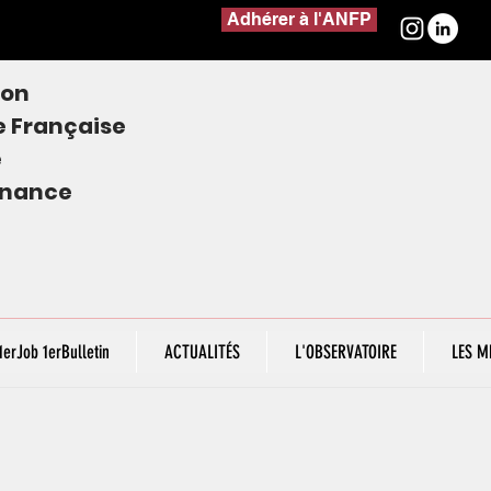
Adhérer à l'ANFP
ion
e
Française
e
finance
1erJob 1erBulletin
ACTUALITÉS
L'OBSERVATOIRE
LES M