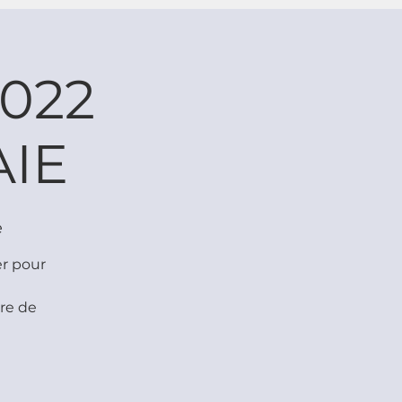
2022
AIE
e
er pour
re de