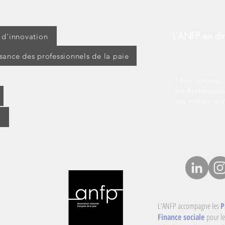
L'ANFP en dir
t d'innovation
ssance des professionnels de la paie
Nous sommes s
les #profession
ses métiers au
:
L'ANFP accompagne les
P
Finance sociale
pour le