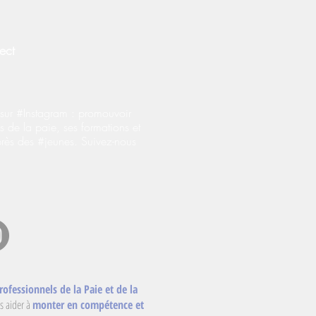
ect
ur #Instagram : promouvoir
s de la paie, ses formations et
près des #jeunes. Suivez-nous
rofessionnels de la Paie et de la
s aider à
monter en compétence et