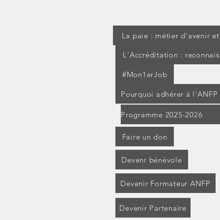
La paie : métier d'avenir e
L'Accréditation : reconnai
#Mon1erJob
Pourquoi adhérer à l'ANFP
Programme 2025-2026
Faire un don
Devenr bénévole
Devenir Formateur ANFP
Devenir Partenaire