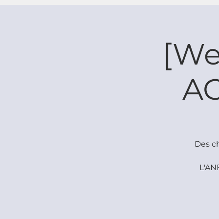
[We
AC
Des ch
L'AN