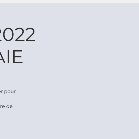
2022
AIE
er pour
re de