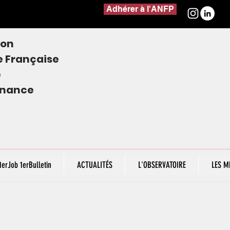
Adhérer à l'ANFP
ion
e
Française
e
finance
1erJob 1erBulletin
ACTUALITÉS
L'OBSERVATOIRE
LES M