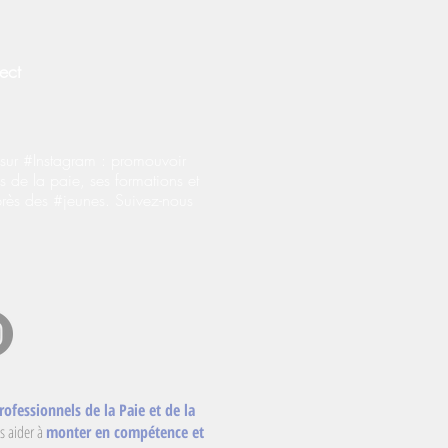
ect
ur #Instagram : promouvoir
s de la paie, ses formations et
près des #jeunes. Suivez-nous
rofessionnels de la Paie et de la
s aider à
monter en compétence et