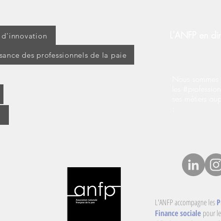
L'ANFP en dir
t d'innovation
ssance des professionnels de la paie
Nous sommes s
les #profession
ses métiers au
:
L'ANFP accompagne les
P
Finance sociale
pour le