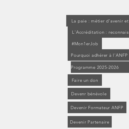
La paie : métier d'avenir e
L'Accréditation : reconnai
#Mon1erJob
Pourquoi adhérer à l'ANFP
Programme 2025-2026
Faire un don
Devenr bénévole
Devenir Formateur ANFP
Devenir Partenaire