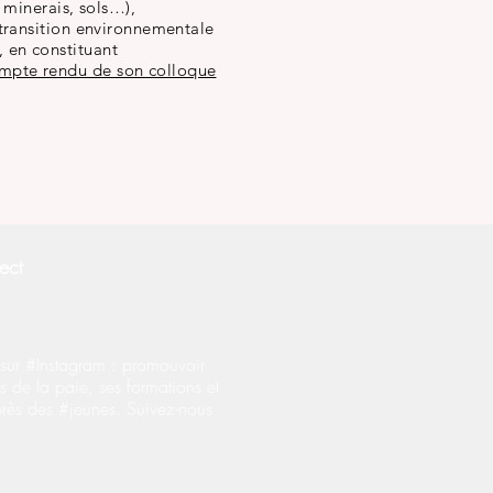
 minerais, sols…),
a transition environnementale
, en constituant
ompte rendu de son colloque
ect
ur #Instagram : promouvoir
s de la paie, ses formations et
près des #jeunes. Suivez-nous