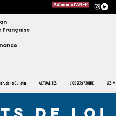
Adhérer à l'ANFP
ion
e
Française
e
finance
1erJob 1erBulletin
ACTUALITÉS
L'OBSERVATOIRE
LES M
ts de loi