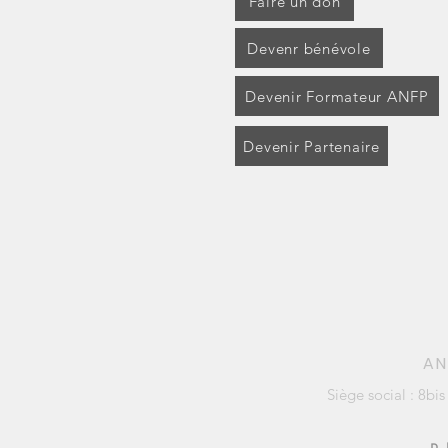
Faire un don
Devenr bénévole
Devenir Formateur ANFP
Devenir Partenaire
AN
Siège social : 8bi