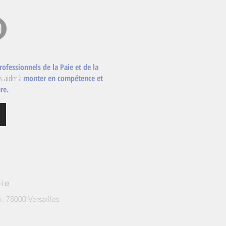
rofessionnels de la Paie et de la
s aider à
monter en compétence et
re.
aie
i. 78000 Versailles