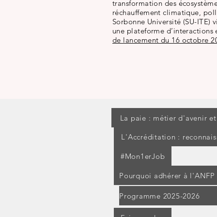
transformation des écosystème
réchauffement climatique, pollu
Sorbonne Université (SU-ITE) vi
une plateforme d’interactions 
de lancement du 16 octobre 2
La paie : métier d'avenir e
L'Accréditation : reconnai
#Mon1erJob
Pourquoi adhérer à l'ANFP
Programme 2025-2026