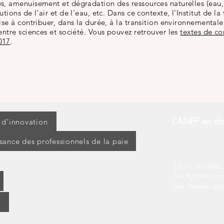
s, amenuisement et dégradation des ressources naturelles (eau,
tions de l’air et de l’eau, etc. Dans ce contexte, l’Institut de l
se à contribuer, dans la durée, à la transition environnementale
entre sciences et société. Vous pouvez retrouver les
textes de c
017
.
L'ANFP en dir
t d'innovation
ssance des professionnels de la paie
Nous sommes s
les #profession
ses métiers au
: