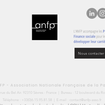
L'ANFP accompagne les
P
Finance sociale
pour le
développer leur carriè
Nous contacter
FP - Association Nationale Française de la P
s rue du Bel Air. 92310 Sèvres - France | Bureau : 12 boulevard du Ro
Téléphone : +33(0)6.15.95.81.58 | E-mail : contact@anfp-asso.fr