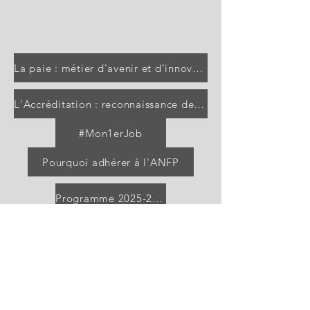
La paie : métier d'avenir et d'innovation
L'Accréditation : reconnaissance des professionnels de la paie
#Mon1erJob
Pourquoi adhérer à l'ANFP
Programme 2025-2026
Faire un don
Devenr bénévole
Devenir Formateur ANFP