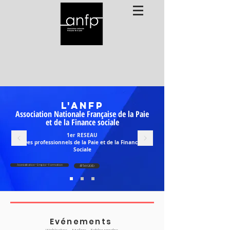
L'ANFP
Association Nationale Française de la
Paie
et de la Finance sociale
1er RESEAU
Des professionnels de la Paie et de la Finance
Sociale
Accréditation - Emploi - Formation
#1erJob
Evénements