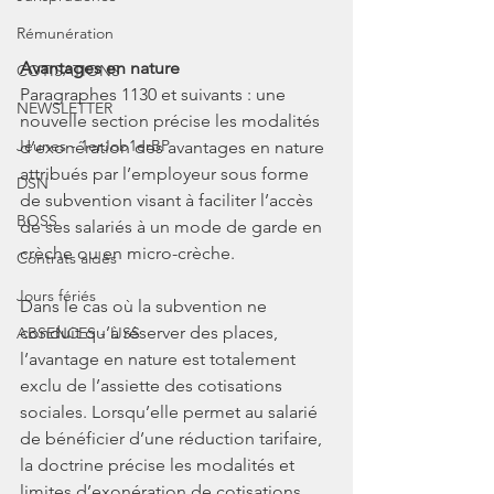
Rémunération
Avantages en nature
COTISATIONS
Paragraphes 1130 et suivants : une 
NEWSLETTER
nouvelle section précise les modalités 
Jeunes - 1erJob1erBP
d’exonération des avantages en nature 
attribués par l’employeur sous forme 
DSN
de subvention visant à faciliter l’accès 
BOSS
de ses salariés à un mode de garde en 
crèche ou en micro-crèche.
Contrats aidés
Jours fériés
Dans le cas où la subvention ne 
conduit qu’à réserver des places, 
ABSENCES - IJSS
l’avantage en nature est totalement 
exclu de l’assiette des cotisations 
sociales. Lorsqu’elle permet au salarié 
de bénéficier d’une réduction tarifaire, 
la doctrine précise les modalités et 
limites d’exonération de cotisations 