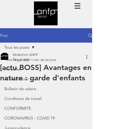
Post
Tous les posts
Rédaction ANFP
Tous les posts
13 juil. 2021
1 min de lecture
[actu BOSS] Avantages en
Actualité
nature : garde d'enfants
Accréditation
Bulletin de salaire
Conditions de travail
CONFORMITE
CORONAVIRUS - COVID 19
Jurisprudence