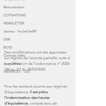
Rémunération
COTISATIONS
NEWSLETTER
Jeunes - 1erJob1erBP
DSN
BOSS
Des modifications ont été apportées 
Contrats aidés
sur régime de l’activité partielle, suite à 
Jours fériés
la publication de l’ordonnance n° 2020-
346 au JO du 28/03/2020.
ABSENCES - IJSS
Pour les secteurs soumis aux régimes 
d’équivalence, 
il est prévu 
l’indemnisation des heures 
d’équivalence
, compte tenu de 