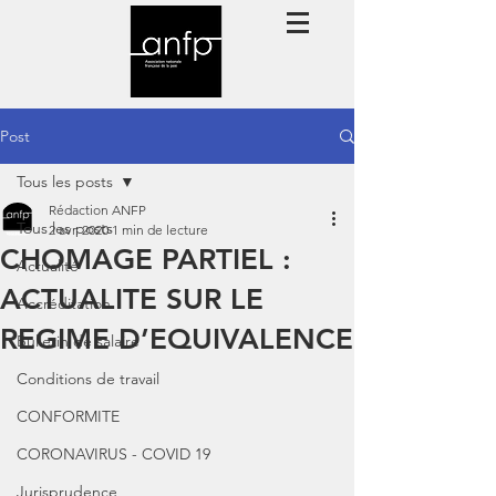
Post
Tous les posts
Rédaction ANFP
Tous les posts
2 avr. 2020
1 min de lecture
CHOMAGE PARTIEL :
Actualité
ACTUALITE SUR LE
Accréditation
REGIME D’EQUIVALENCE
Bulletin de salaire
Conditions de travail
CONFORMITE
CORONAVIRUS - COVID 19
Jurisprudence