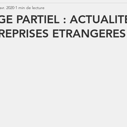
avr. 2020
1 min de lecture
Jurisprudence
Rémunération
COTISATIONS
N
 PARTIEL : ACTUALIT
REPRISES ETRANGERES
N
BOSS
Contrats aidés
Jours fériés
ABSENCE