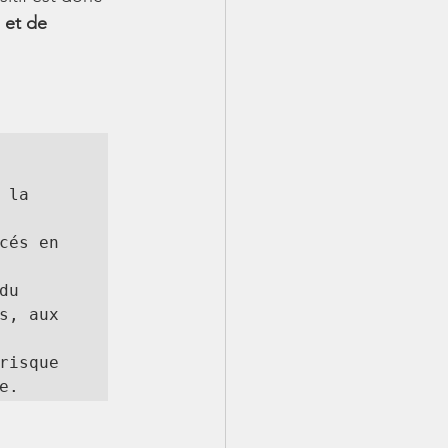
 et de 
la 
és en 
u 
, aux 
isque 