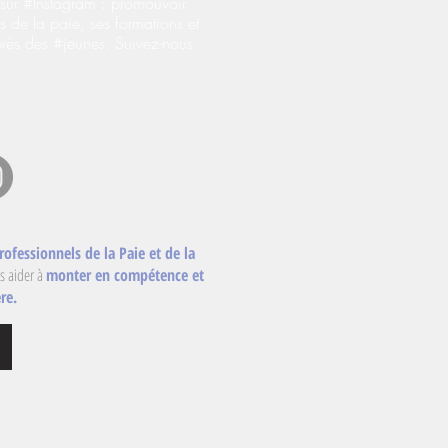
ur #Instagram : promouvoir
s de la paie, ses formations et
près des #jeunes. Suivez-nous
rofessionnels de la Paie et de la
s aider à
monter en compétence et
re.