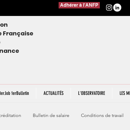
Adhérer à l'ANFP
ion
e
Française
e
finance
1erJob 1erBulletin
ACTUALITÉS
L'OBSERVATOIRE
LES M
réditation
Bulletin de salaire
Conditions de travail