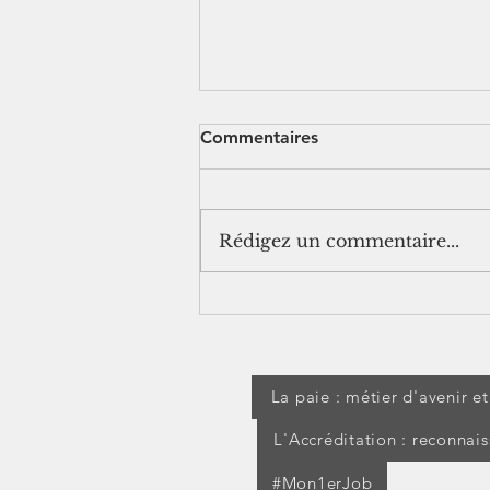
Commentaires
Rédigez un commentaire...
[jurisprudence] Séjour à
l'étranger pendant un arrêt
maladie : les IJSS peuvent
être suspendues
La paie : métier d'avenir e
L'Accréditation : reconnai
#Mon1erJob