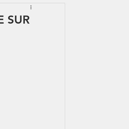
EWSLETTER
E SUR
S - IJSS