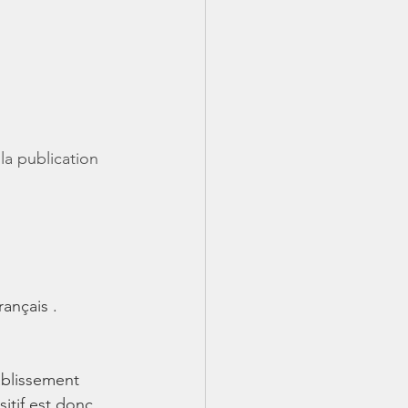
la publication 
rançais .
ablissement 
itif est donc 