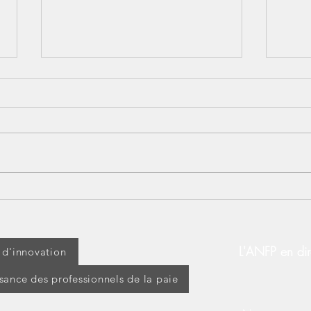
Lundi 14 juillet : jour férié
[BOS
ou travaillé ? Découvrez vos
d’ap
droits !
modi
d’ex
L'ANFP en dir
t d'innovation
ssance des professionnels de la paie