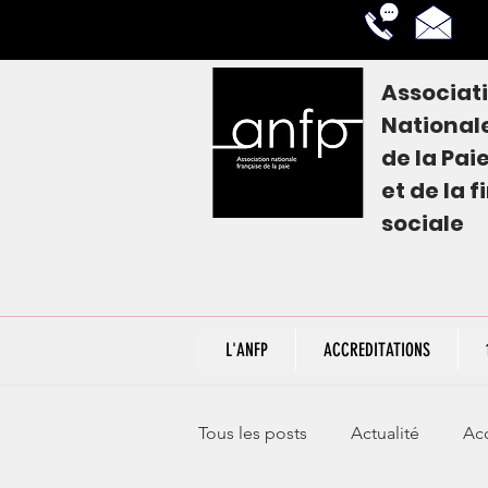
Associat
National
de la
Pai
et de la 
sociale
L'ANFP
ACCREDITATIONS
Tous les posts
Actualité
Acc