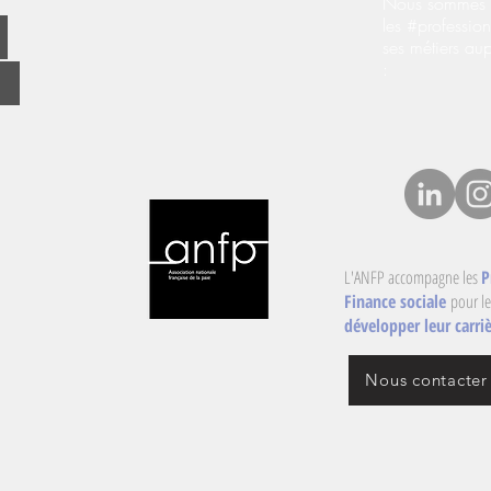
Nous sommes s
les #profession
ses métiers au
:
L'ANFP accompagne les
P
Finance sociale
pour le
développer leur carriè
Nous contacter