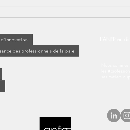
Lundi 14 juillet : jour férié
[BOS
ou travaillé ? Découvrez vos
d’ap
droits !
modi
d’ex
L'ANFP en dir
t d'innovation
ssance des professionnels de la paie
Nous sommes s
les #profession
ses métiers au
: