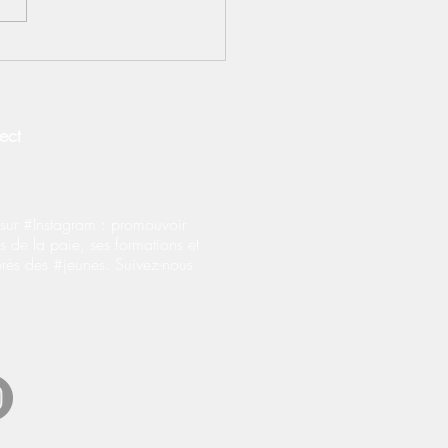
S] Contrats
prentissage : le BOSS
fie les règles
onérations salariales
ect
ur #Instagram : promouvoir
s de la paie, ses formations et
près des #jeunes. Suivez-nous