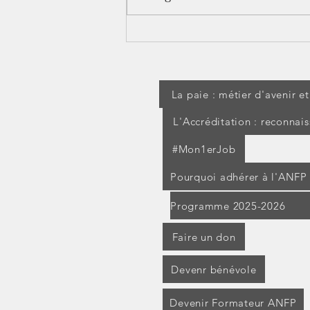
[jurisprudence] Séjour à
l'étranger pendant un arrêt
maladie : les IJSS peuvent
être suspendues
La paie : métier d'avenir e
L'Accréditation : reconnai
#Mon1erJob
Pourquoi adhérer à l'ANFP
Programme 2025-2026
Faire un don
Devenr bénévole
Devenir Formateur ANFP