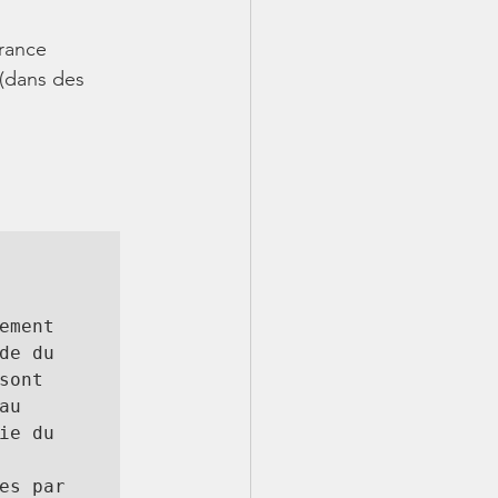
rance 
(dans des 
ment 
e du 
ont 
u 
e du 
s par 