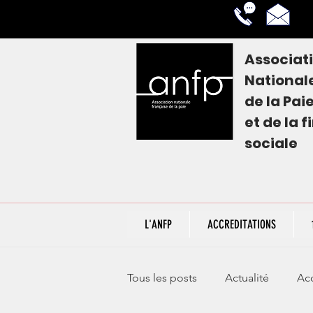
Associat
National
de la
Pai
et de la 
sociale
L'ANFP
ACCREDITATIONS
Tous les posts
Actualité
Acc