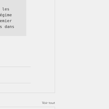
les 
gime 
mier 
 dans 
Voir tout