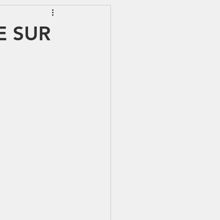
EWSLETTER
E SUR
S - IJSS