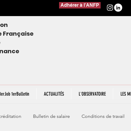
Adhérer à l'ANFP
ion
e
Française
e
finance
1erJob 1erBulletin
ACTUALITÉS
L'OBSERVATOIRE
LES M
réditation
Bulletin de salaire
Conditions de travail