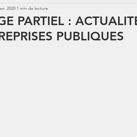
avr. 2020
1 min de lecture
Jurisprudence
Rémunération
COTISATIONS
N
 PARTIEL : ACTUALIT
REPRISES PUBLIQUES
N
BOSS
Contrats aidés
Jours fériés
ABSENCE