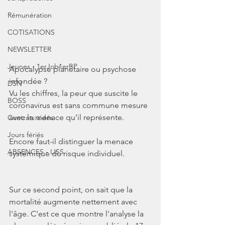
Rémunération
COTISATIONS
NEWSLETTER
Jeunes - 1erJob1erBP
Apocalypse planétaire ou psychose 
infondée ? 
DSN
Vu les chiffres, la peur que suscite le 
BOSS
coronavirus est sans commune mesure 
avec la menace qu’il représente. 
Contrats aidés
Jours fériés
Encore faut-il distinguer la menace 
ABSENCES - IJSS
systémique du risque individuel. 
Sur ce second point, on sait que la 
mortalité augmente nettement avec 
l'âge. C'est ce que montre l'analyse la 