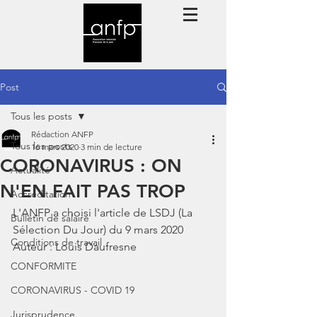
Post
Tous les posts
Rédaction ANFP
Tous les posts
16 mars 2020
3 min de lecture
CORONAVIRUS : ON
Actualité
N'EN FAIT PAS TROP
Accréditation
L'ANFP a choisi l'article de LSDJ (La 
Bulletin de salaire
Sélection Du Jour) du 9 mars 2020
Conditions de travail
Auteur : Louis Daufresne
CONFORMITE
CORONAVIRUS - COVID 19
Jurisprudence