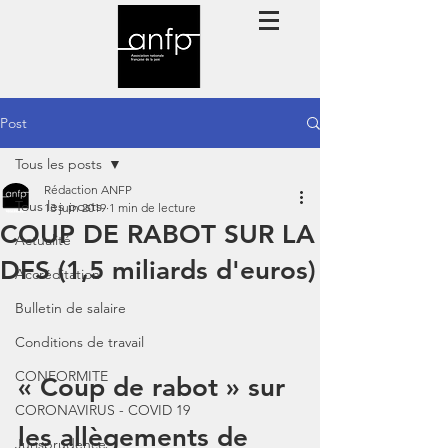
Post
Tous les posts
Rédaction ANFP
Tous les posts
13 juin 2019
1 min de lecture
COUP DE RABOT SUR LA
Actualité
DFS (1,5 miliards d'euros)
Accréditation
Bulletin de salaire
Conditions de travail
CONFORMITE
« Coup de rabot » sur 
CORONAVIRUS - COVID 19
les allègements de 
Jurisprudence