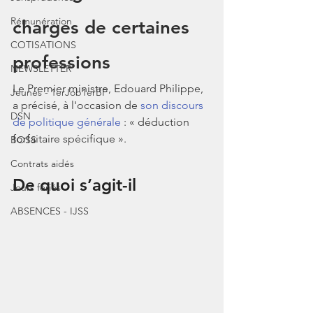
Rémunération
charges de certaines 
COTISATIONS
professions
NEWSLETTER
Le Premier ministre, Edouard Philippe, 
Jeunes - 1erJob1erBP
a précisé, à l'occasion de 
son discours 
DSN
de politique générale
 : « déduction 
forfaitaire spécifique ».
BOSS
Contrats aidés
De quoi s’agit-il 
Jours fériés
ABSENCES - IJSS