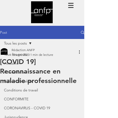
Post
Tous les posts
Rédaction ANFP
Tous les posts
15 sept. 2020
1 min de lecture
[COVID 19]
Actualité
Reconnaissance en
Accréditation
maladie professionnelle
Bulletin de salaire
Conditions de travail
CONFORMITE
CORONAVIRUS - COVID 19
Jurisprudence