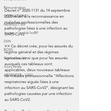
Rémunération
Décret n° 2020-1131 du 14 septembre 
COTISATIONS
2020 relatif à la reconnaissance en 
maladies professionnelles des 
NEWSLETTER
pathologies liées à une infection au 
Jeunes - 1erJob1erBP
SARS-CoV2
DSN
>>
 Ce décret crée, pour les assurés du 
BOSS
régime général et des régimes 
agricoles, ainsi que pour les assurés 
Contrats aidés
auxquels ces tableaux sont 
Jours fériés
applicables, deux nouveaux tableaux 
ABSENCES - IJSS
de maladie professionnelle "Affections 
respiratoires aiguës liées à une 
infection au SARS-CoV2", désignant les 
pathologies causées par une infection 
au SARS-CoV2.