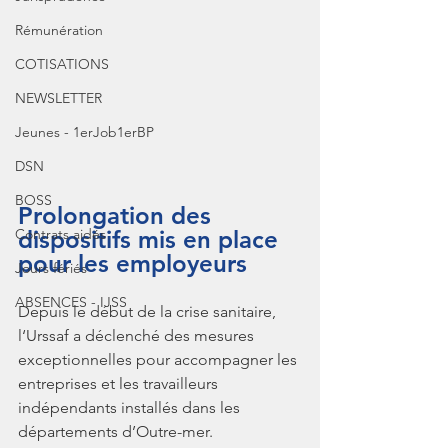
Rémunération
COTISATIONS
NEWSLETTER
Jeunes - 1erJob1erBP
DSN
BOSS
Prolongation des 
dispositifs mis en place 
Contrats aidés
pour les employeurs 
Jours fériés
ABSENCES - IJSS
Depuis le début de la crise sanitaire, 
l‘Urssaf a déclenché des mesures 
exceptionnelles pour accompagner les 
entreprises et les travailleurs 
indépendants installés dans les 
départements d’Outre-mer.