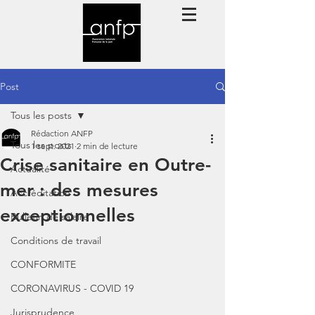
Post
Tous les posts
Rédaction ANFP
Tous les posts
1 sept. 2021
2 min de lecture
Crise sanitaire en Outre-
Actualité
mer : des mesures
Accréditation
exceptionnelles
Bulletin de salaire
Conditions de travail
CONFORMITE
CORONAVIRUS - COVID 19
Jurisprudence