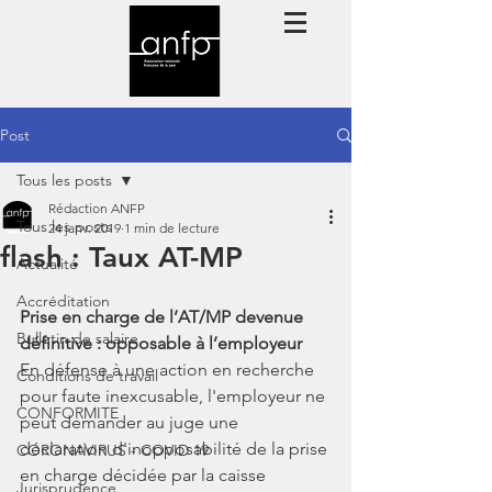
Post
Tous les posts
Rédaction ANFP
Tous les posts
24 janv. 2019
1 min de lecture
flash : Taux AT-MP
Actualité
Accréditation
Prise en charge de l’AT/MP devenue 
Bulletin de salaire
définitive : opposable à l’employeur
En défense à une action en recherche 
Conditions de travail
pour faute inexcusable, l'employeur ne 
CONFORMITE
peut demander au juge une 
déclaration d'inopposabilité de la prise 
CORONAVIRUS - COVID 19
en charge décidée par la caisse 
Jurisprudence