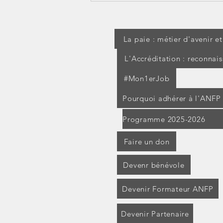
l'étranger pendant un arrêt
maladie : les IJSS peuvent
être suspendues
La paie : métier d'avenir e
L'Accréditation : reconnai
#Mon1erJob
Pourquoi adhérer à l'ANFP
Programme 2025-2026
Faire un don
Devenr bénévole
Devenir Formateur ANFP
Devenir Partenaire