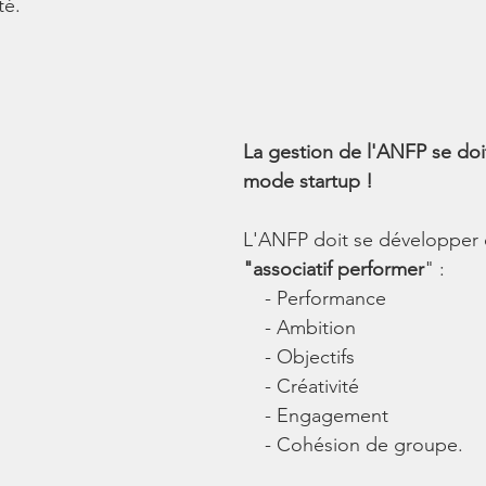
té. 
La gestion de l'ANFP se doit
mode startup ! 
L'ANFP doit se développer d
"associatif performer
" : 
    - Performance
    - Ambition
    - Objectifs
    - Créativité
    - Engagement
    - Cohésion de groupe.