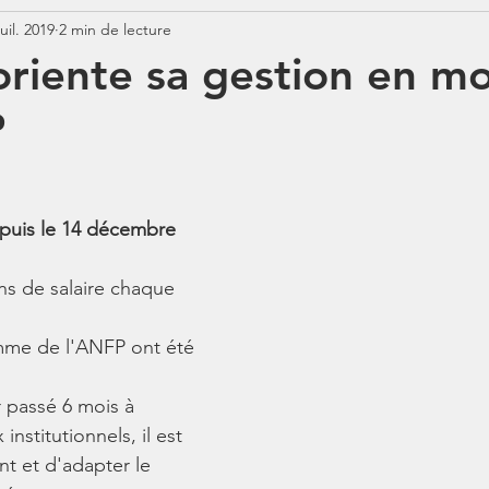
juil. 2019
2 min de lecture
Jurisprudence
Rémunération
COTISATIONS
N
riente sa gestion en m
P
N
BOSS
Contrats aidés
Jours fériés
ABSENCE
puis le 14 décembre 
ins de salaire chaque 
amme de l'ANFP ont été 
r passé 6 mois à 
nstitutionnels, il est 
nt et d'adapter le 