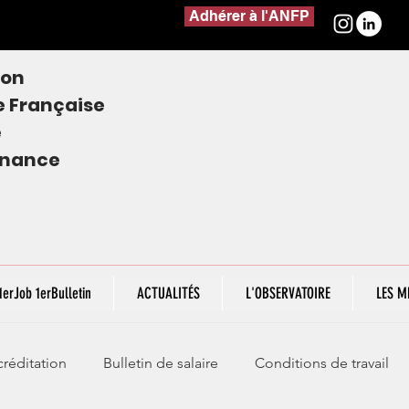
Adhérer à l'ANFP
ion
e
Française
e
finance
1erJob 1erBulletin
ACTUALITÉS
L'OBSERVATOIRE
LES M
réditation
Bulletin de salaire
Conditions de travail