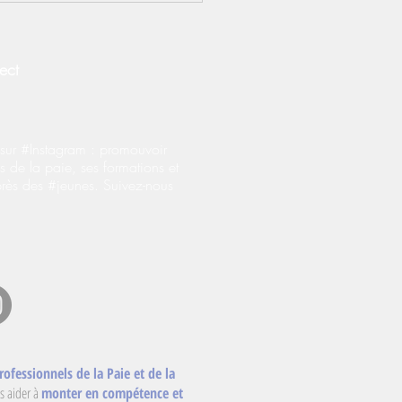
prentissage : le BOSS
fie les règles
onérations salariales
ect
ur #Instagram : promouvoir
s de la paie, ses formations et
près des #jeunes. Suivez-nous
rofessionnels de la Paie et de la
s aider à
monter en compétence et