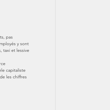
ts, pas 
employés y sont 
taxi et lessive 
rce 
e capitaliste 
e les chiffres 