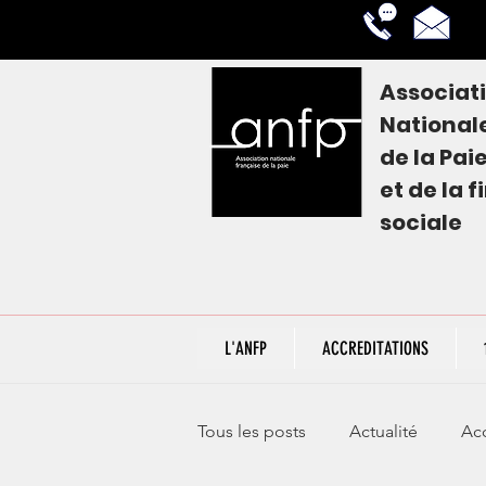
Associat
National
de la
Pai
et de la 
sociale
L'ANFP
ACCREDITATIONS
Tous les posts
Actualité
Acc