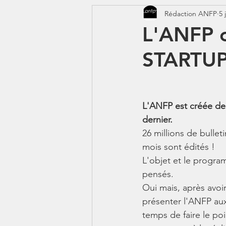
Rédaction ANFP
5 
CORONAVIRUS - COVID 19
L'ANFP o
STARTU
Jeunes - 1erJob1erBP
DS
L'ANFP est créée de
dernier.
26 millions de bullet
mois sont édités !
L'objet et le progr
pensés.
Oui mais, après avoi
présenter l'ANFP aux i
temps de faire le poi