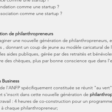
ance comme une startup ? 
ondation comme une startup ? 
ssociation comme une startup ?
tion de philanthropreneurs
giner une nouvelle génération de philanthropreneurs, e
s , donnant un coup de jeune au modèle caricatural de l
ules aides publiques, gérée par des retraités et bénévol
re des chèques, plus par bonne conscience que dans l’e
 Business 
 l'ANFP spécifiquement constituée se réunit "au vert"
et s'inscrit dans cette nouvelle génération de
 philanthro
de travail : 4 heures de co-construction pour un programme 
née à chaque philanthropreneur;