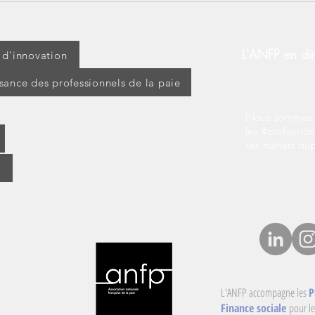
ou travaillé ? Découvrez vos
d’ap
droits !
modi
d’ex
L'ANFP en dir
t d'innovation
ssance des professionnels de la paie
Nous sommes s
les #profession
ses métiers au
:
L'ANFP accompagne les
P
Finance sociale
pour le