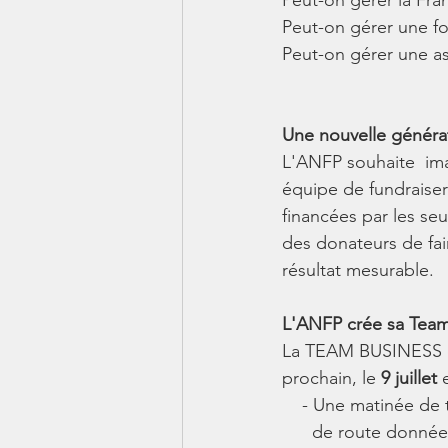
Peut-on gérer la Fr
Peut-on gérer une f
Peut-on gérer une a
Une nouvelle généra
L'ANFP souhaite  ima
équipe de fundraiser
financées par les se
des donateurs de fai
résultat mesurable.
L'ANFP crée sa Team
La TEAM BUSINESS de
prochain, le 
9 juillet 
    - Une matinée 
      de route don