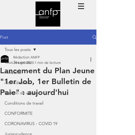
Post
Tous les posts
Rédaction ANFP
Tous les posts
24 sept. 2020
1 min de lecture
Lancement du Plan Jeune
Actualité
"1er Job, 1er Bulletin de
Accréditation
Paie" : aujourd'hui
Bulletin de salaire
Conditions de travail
CONFORMITE
CORONAVIRUS - COVID 19
Jurisprudence