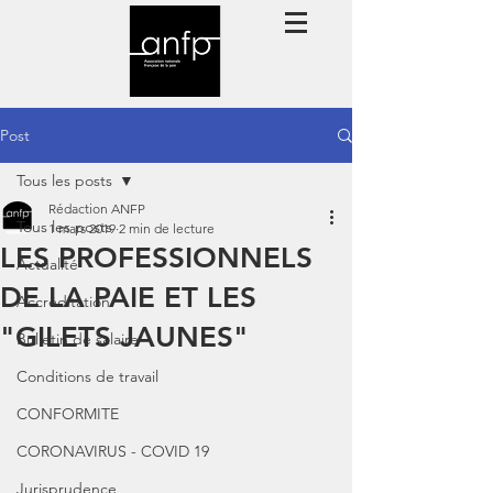
Post
Tous les posts
Rédaction ANFP
Tous les posts
1 mars 2019
2 min de lecture
LES PROFESSIONNELS
Actualité
DE LA PAIE ET LES
Accréditation
"GILETS JAUNES"
Bulletin de salaire
Conditions de travail
CONFORMITE
CORONAVIRUS - COVID 19
Jurisprudence