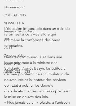
Rémunération
COTISATIONS
NEWSLETTER
L'équation impossible dans un train de 
Jeunes - 1erJob1erBP
réformes lancé à vive allure qui 
DSN
malmène la conformité des paies 
effectuées.
BOSS
Contrats aidés
Dans un communiqué et dans une 
lettre adressée à la ministre des 
Jours fériés
Solidarité, Agnès Buzyn, les éditeurs 
ABSENCES - IJSS
de paie pointent une accumulation de 
nouveautés et la lenteur des services 
de l'Etat à publier les décrets 
d'application et les circulaires précisant 
la mise en oeuvre des lois. 
« Plus jamais cela ! » plaide, à l'unisson 