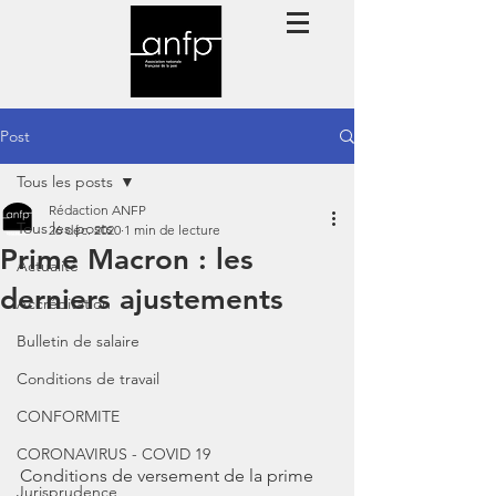
Post
Tous les posts
Rédaction ANFP
Tous les posts
26 déc. 2020
1 min de lecture
Prime Macron : les
Actualité
derniers ajustements
Accréditation
Bulletin de salaire
Conditions de travail
CONFORMITE
CORONAVIRUS - COVID 19
Conditions de versement de la prime 
Jurisprudence