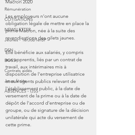
Macron 2020
Rémunération
Les employeurs n'ont aucune 
COTISATIONS
obligation légale de mettre en place la 
NEWSLETTER
prime Macron, née à la suite des 
revendications des gilets jaunes.
Jeunes - 1erJob1erBP
DSN
Elle bénéficie aux salariés, y compris 
aux apprentis, liés par un contrat de 
BOSS
travail, aux intérimaires mis à 
Contrats aidés
disposition de l'entreprise utilisatrice 
Jours fériés
et aux agents publics relevant de 
l'établissement public, à la date de 
ABSENCES - IJSS
versement de la prime ou à la date de 
dépôt de l'accord d'entreprise ou de 
groupe, ou de signature de la décision 
unilatérale qui acte du versement de 
cette prime.