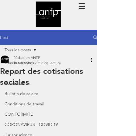
Post
Tous les posts
Rédaction ANFP
Tous les posts
19 mars 2020
2 min de lecture
Report des cotisations
Actualité
sociales
Accréditation
Bulletin de salaire
Conditions de travail
CONFORMITE
CORONAVIRUS - COVID 19
Jurisprudence