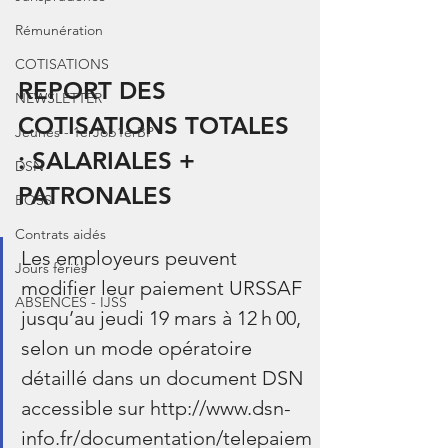
Rémunération
COTISATIONS
REPORT DES 
NEWSLETTER
COTISATIONS TOTALES 
Jeunes - 1erJob1erBP
: SALARIALES + 
DSN
PATRONALES
BOSS
Contrats aidés
Les employeurs peuvent 
Jours fériés
modifier leur paiement URSSAF 
ABSENCES - IJSS
jusqu’au jeudi 19 mars à 12 h 00, 
selon un mode opératoire 
détaillé dans un document DSN 
accessible sur http://www.dsn-
info.fr/documentation/telepaiem