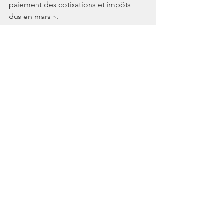
paiement des cotisations et impôts 
dus en mars ».
Actualité
CORONAVIRUS - COVID 19
Voir tout
Posts similaires