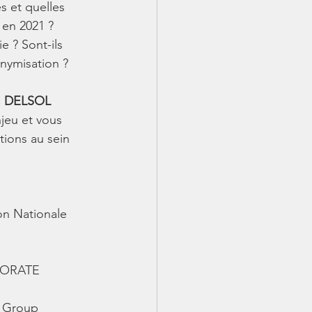
s et quelles 
 en 2021 ?
e ? Sont-ils 
onymisation ?
 DELSOL 
jeu et vous 
ions au sein 
n Nationale 
PORATE 
 Group 