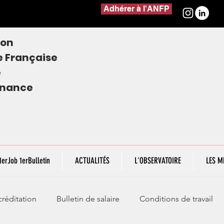
Adhérer à l'ANFP
ion
e
Française
e
finance
1erJob 1erBulletin
ACTUALITÉS
L'OBSERVATOIRE
LES M
réditation
Bulletin de salaire
Conditions de travail