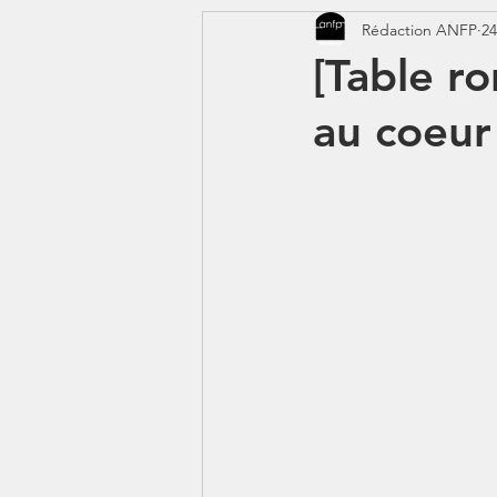
Rédaction ANFP
24
CORONAVIRUS - COVID 19
[Table ro
au coeur
Jeunes - 1erJob1erBP
DS