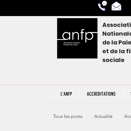
Associat
National
de la
Pai
et de la 
sociale
L'ANFP
ACCREDITATIONS
Tous les posts
Actualité
Acc