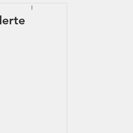
EWSLETTER
lerte
S - IJSS