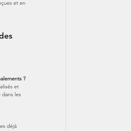
eçues et en 
des 
nalements ?
lisés et 
 dans les 
es déjà 