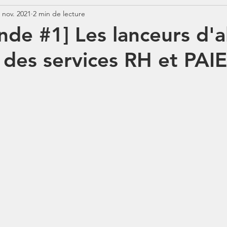
 nov. 2021
2 min de lecture
Jurisprudence
Rémunération
COTISATIONS
N
nde #1] Les lanceurs d'a
 des services RH et PAIE
N
BOSS
Contrats aidés
Jours fériés
ABSENCE