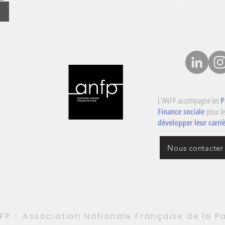
:
L'ANFP accompagne les
P
Finance sociale
pour le
développer leur carriè
Nous contacter
FP - Association Nationale Française de la P