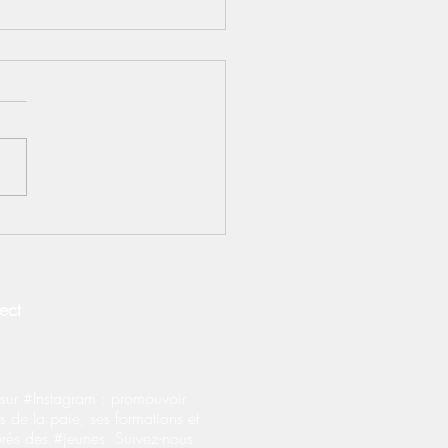
S] Contrats
prentissage : le BOSS
fie les règles
onérations salariales
ect
ur #Instagram : promouvoir
s de la paie, ses formations et
près des #jeunes. Suivez-nous