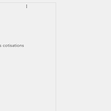
EWSLETTER
S - IJSS
s cotisations 