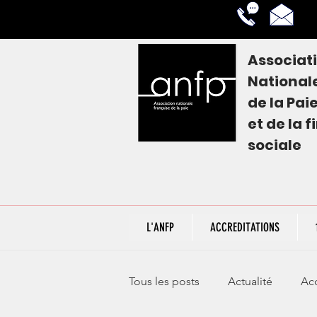
Associat
National
de la
Pai
et de la 
sociale
L'ANFP
ACCREDITATIONS
Tous les posts
Actualité
Acc