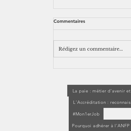
Commentaires
Rédigez un commentaire...
[jurisprudence] Séjour à
l'étranger pendant un arrêt
maladie : les IJSS peuvent
être suspendues
La paie : métier d'avenir e
L'Accréditation : reconnai
#Mon1erJob
Pourquoi adhérer à l'ANFP