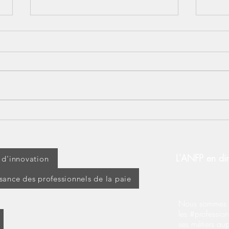
Lundi 14 juillet : jour férié
[BOS
ou travaillé ? Découvrez vos
d’ap
droits !
modi
d’ex
L'ANFP en dir
t d'innovation
ssance des professionnels de la paie
Nous sommes s
les #profession
ses métiers au