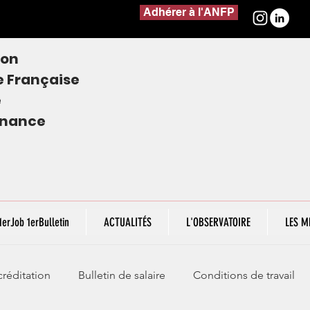
Adhérer à l'ANFP
ion
e
Française
e
finance
1erJob 1erBulletin
ACTUALITÉS
L'OBSERVATOIRE
LES M
réditation
Bulletin de salaire
Conditions de travail