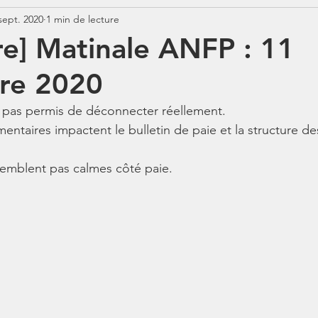
sept. 2020
1 min de lecture
Jurisprudence
Rémunération
COTISATIONS
N
re] Matinale ANFP : 11
re 2020
N
BOSS
Contrats aidés
Jours fériés
ABSENCE
 pas permis de déconnecter réellement. 
entaires impactent le bulletin de paie et la structure de
semblent pas calmes côté paie. 