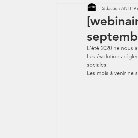
Rédaction ANFP
9 
CORONAVIRUS - COVID 19
[webinai
septemb
Jeunes - 1erJob1erBP
DS
L'été 2020 ne nous a
Les évolutions réglem
sociales. 
Les mois à venir ne 