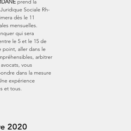
AMDANE
 prend la 
e Juridique Sociale Rh-
imera dès le 11 
ales mensuelles.
quer qui sera 
ntre le 5 et le 15 de 
 point, aller dans le 
mpréhensibles, arbitrer 
 avocats, vous 
pondre dans la mesure 
 Une expérience 
s et tous. 
re 2020